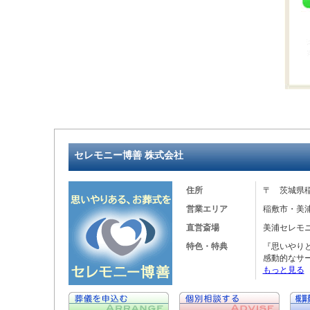
セレモニー博善 株式会社
住所
〒 茨城県稲
営業エリア
稲敷市・美
直営斎場
美浦セレモ
特色・特典
『思いやり
感動的なサ
もっと見る