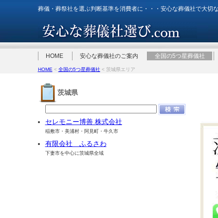
葬儀・葬祭社を選ぶ判断基準を消費者に・・・安心な葬儀社で大切
HOME
安心な葬儀社のご案内
全国の5つ星葬儀社
HOME
<
全国の5つ星葬儀社
< 茨城県エリア
茨城県
セレモニー博善 株式会社
稲敷市・美浦村・阿見町・牛久市
有限会社 ふるさわ
下妻市を中心に茨城県全域