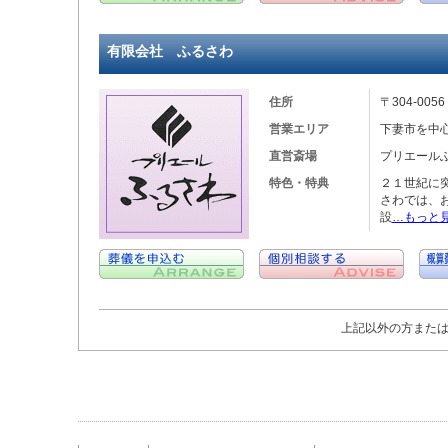
有限会社 ふるさわ
住所
〒304-00
営業エリア
下妻市を中
直営斎場
プリエール
特色・特典
２１世紀に
さわでは、
設
…もっと
上記以外の方また