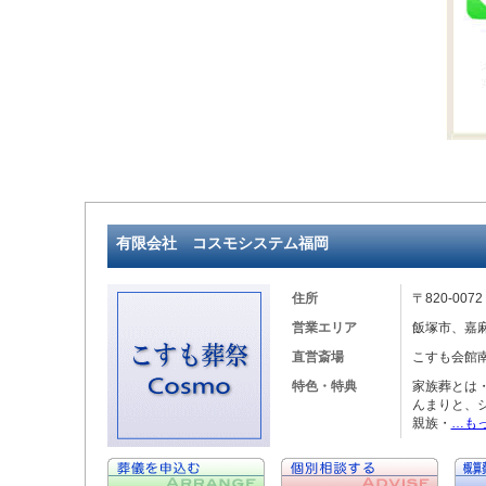
有限会社 コスモシステム福岡
住所
〒820-00
営業エリア
飯塚市、嘉
直営斎場
こすも会館
特色・特典
家族葬とは
んまりと、
親族・
…も