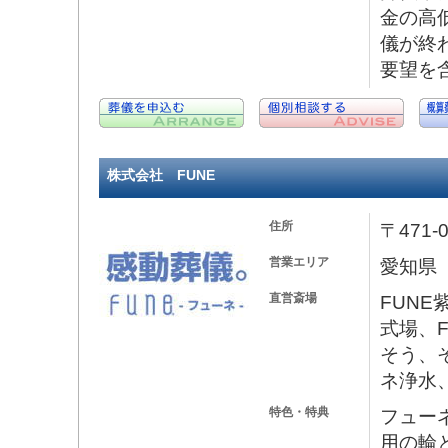
金の高
儀が終
要望を含
株式会社 FUNE
住所
〒471
営業エリア
愛知県
直営斎場
FUNE
式場、
そう、
ネ浄水
特色・特典
フュー
用の輪