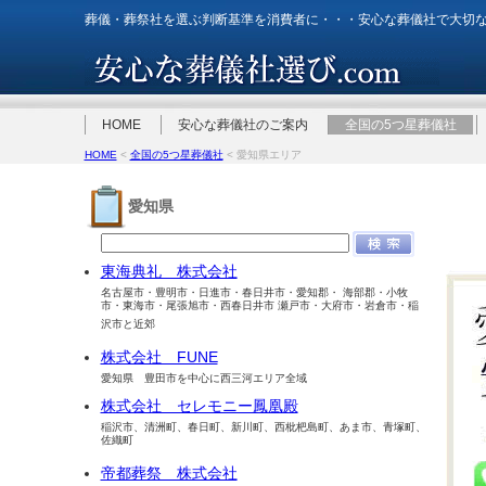
葬儀・葬祭社を選ぶ判断基準を消費者に・・・安心な葬儀社で大切
HOME
安心な葬儀社のご案内
全国の5つ星葬儀社
HOME
<
全国の5つ星葬儀社
< 愛知県エリア
愛知県
東海典礼 株式会社
名古屋市・豊明市・日進市・春日井市・愛知郡・ 海部郡・小牧
市・東海市・尾張旭市・西春日井市 瀬戸市・大府市・岩倉市・稲
沢市と近郊
株式会社 FUNE
愛知県 豊田市を中心に西三河エリア全域
株式会社 セレモニー鳳凰殿
稲沢市、清洲町、春日町、新川町、西枇杷島町、あま市、青塚町、
佐織町
帝都葬祭 株式会社