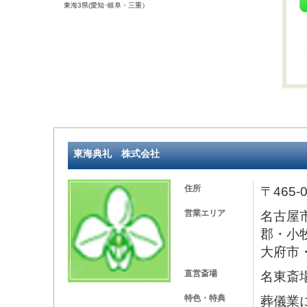
東海3県(愛知･岐阜・三重）
東海典礼 株式会社
住所
〒465
営業エリア
名古屋
郡・小
大府市
直営斎場
名東斎
特色・特典
葬儀業