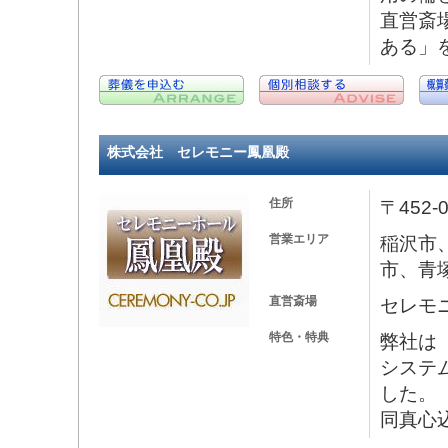
直営斎
ある」
株式会社 セレモニー鳳凰殿
住所
〒452
営業エリア
稲沢市
市、青
直営斎場
セレモ
特色・特典
弊社は「
システ
した。
同真心