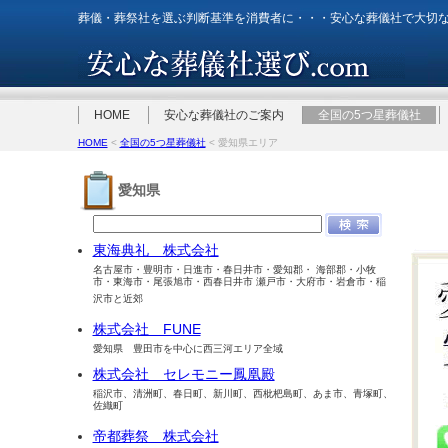
葬儀・葬祭社を選ぶ判断基準を消費者に・・・安心な葬儀社で大切
HOME
安心な葬儀社のご案内
全国の5つ星葬儀社
HOME
<
全国の5つ星葬儀社
< 愛知県エリア
愛知県
東海典礼 株式会社
名古屋市・豊明市・日進市・春日井市・愛知郡・ 海部郡・小牧
市・東海市・尾張旭市・西春日井市 瀬戸市・大府市・岩倉市・稲
沢市と近郊
株式会社 FUNE
愛知県 豊田市を中心に西三河エリア全域
株式会社 セレモニー鳳凰殿
稲沢市、清洲町、春日町、新川町、西枇杷島町、あま市、青塚町、
佐織町
帝都葬祭 株式会社