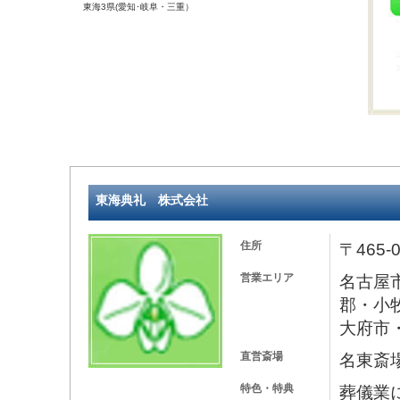
東海3県(愛知･岐阜・三重）
東海典礼 株式会社
住所
〒465
営業エリア
名古屋
郡・小
大府市
直営斎場
名東斎
特色・特典
葬儀業