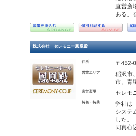
直営斎
ある」
株式会社 セレモニー鳳凰殿
住所
〒452
営業エリア
稲沢市
市、青
直営斎場
セレモ
特色・特典
弊社は「
システ
した。
同真心