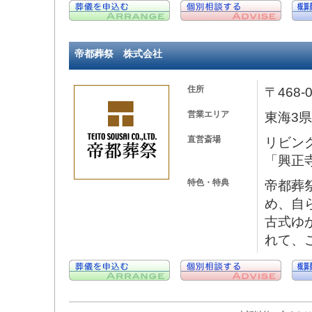
帝都葬祭 株式会社
住所
〒468
営業エリア
東海3
直営斎場
リビン
「興正
特色・特典
帝都葬
め、自
古式ゆ
れて、