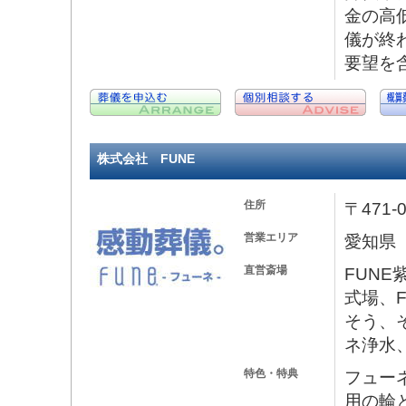
金の高
儀が終
要望を含
株式会社 FUNE
住所
〒471
営業エリア
愛知県
直営斎場
FUNE
式場、
そう、
ネ浄水
特色・特典
フュー
用の輪