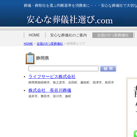
葬儀・葬祭社を選ぶ判断基準を消費者に・・・安心な葬儀社で大切
HOME
安心な葬儀社のご案内
全国の5つ星葬儀社
HOME
<
全国の5つ星葬儀社
< 静岡県エリア
静岡県
ライフサービス株式会社
静岡県御前崎市、牧之原市、吉田町、藤枝町、焼津市、島田市
株式会社 長谷川葬儀
袋井市、磐田市、掛川市、森町