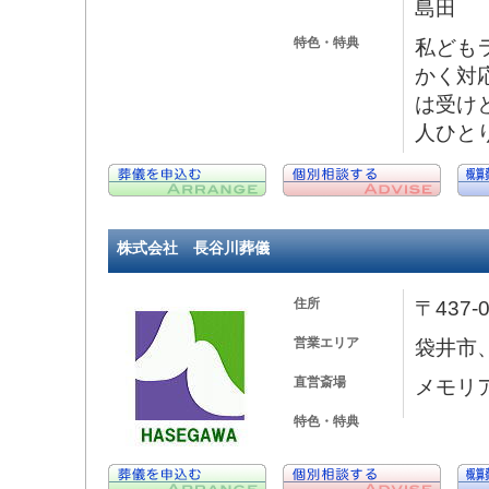
島田
特色・特典
私ども
かく対
は受け
人ひと
株式会社 長谷川葬儀
住所
〒437
営業エリア
袋井市
直営斎場
メモリ
特色・特典