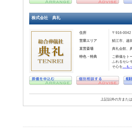
株式会社 典礼
住所
〒916-00
営業エリア
鯖江市、越
直営斎場
典礼会館、
特色・特典
ご葬儀をト
ふれるセレ
そ心を
…も
上記以外の方また