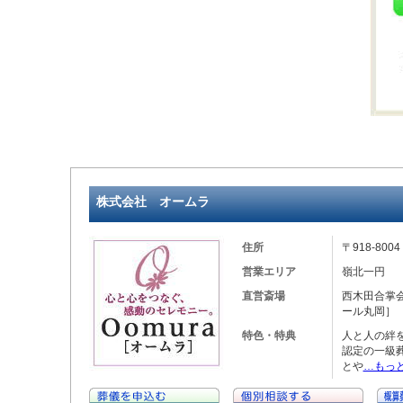
株式会社 オームラ
住所
〒918-80
営業エリア
嶺北一円
直営斎場
西木田合掌
ール丸岡］
特色・特典
人と人の絆
認定の一級
とや
…もっ