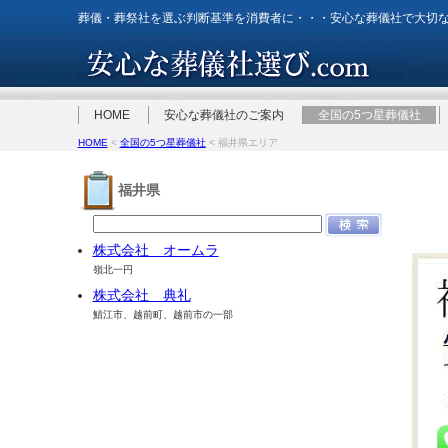
葬儀・葬祭社を選ぶ判断基準を消費者に・・・安心な葬儀社で大切
HOME
安心な葬儀社のご案内
全国の5つ星葬儀社
HOME
<
全国の5つ星葬儀社
< 福井県エリア
福井県
株式会社 オームラ
嶺北一円
株式会社 典礼
鯖江市、越前町、越前市の一部