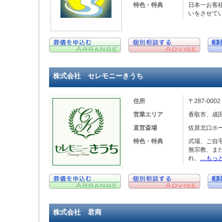
特色・特典
日本一お客
いをさせて
株式会社 セレモニーきうち
住所
〒287-00
営業エリア
香取市、成
直営斎場
佐原北口ホ
特色・特典
式場、ご自
無宗教、ま
れ、
…もっ
株式会社 君商