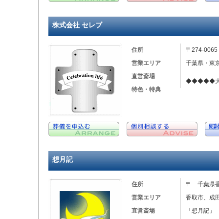
株式会社 セレブ
住所
〒274-00
営業エリア
千葉県・東
直営斎場
◆◆◆◆◆
特色・特典
想月記
住所
〒 千葉県
営業エリア
香取市、成
直営斎場
「想月記」