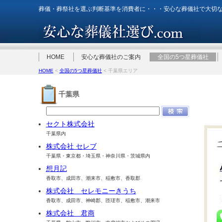
葬儀・葬祭社を選ぶ判断基準を消費者に・・・安心な葬儀社で大切
HOME
安心な葬儀社のご案内
全国の5つ星葬儀社
HOME
<
全国の5つ星葬儀社
< 千葉県エリア
千葉県
セクト株式会社
千葉県内
株式会社 セレブ
千葉県・東京都・埼玉県・神奈川県・茨城県内
想月記
香取市、成田市、潮来市、稲敷市、香取郡
株式会社 セレモニーきうち
香取市、成田市、神崎郡、匝瑳市、稲敷市、潮来市
株式会社 君商