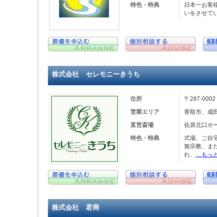
特色・特典
日本一お客
いをさせて
株式会社 セレモニーきうち
住所
〒287-00
営業エリア
香取市、成
直営斎場
佐原北口ホ
特色・特典
式場、ご自
無宗教、ま
れ、
…もっ
株式会社 君商