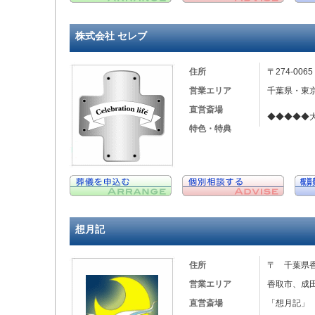
株式会社 セレブ
住所
〒274-00
営業エリア
千葉県・東
直営斎場
◆◆◆◆◆
特色・特典
想月記
住所
〒 千葉県
営業エリア
香取市、成
直営斎場
「想月記」