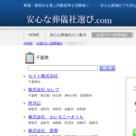
葬儀・葬祭社を選ぶ判断基準を消費者に・・・安心な葬儀社で大切
HOME
安心な葬儀社のご案内
全国の5つ星葬儀社
HOME
<
全国の5つ星葬儀社
< 千葉県エリア
千葉県
セクト株式会社
千葉県内
株式会社 セレブ
千葉県・東京都・埼玉県・神奈川県・茨城県内
想月記
香取市、成田市、潮来市、稲敷市、香取郡
株式会社 セレモニーきうち
香取市、成田市、神崎郡、匝瑳市、稲敷市、潮来市
株式会社 君商