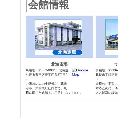
会館情報
北海斎場
所在地：〒062-0904 北海道
所在地：〒006-
札幌市豊平区豊平四条3丁目2-
札幌市手稲区富
5
30
ご家族のみの小規模なご葬儀
皆様のご要望に
から、大規模な社葬まで、規
するために、ゆ
模に応じた式場をご用意しております。
スと最新の設備