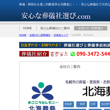
葬儀・葬祭社を選ぶ判断基準を消費者に・・・安心な葬儀社で大切
HOME
安心な葬儀社のご案内
全国の5つ星葬儀社
HOME
<
全国の5つ星葬儀社
<
北海道エリア
< 北海葬祭 株式会社
会社のご案内
家族葬
一般葬
社葬
遺品整