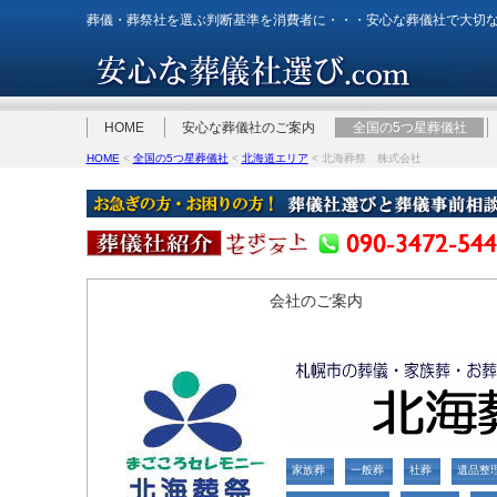
葬儀・葬祭社を選ぶ判断基準を消費者に・・・安心な葬儀社で大切
HOME
安心な葬儀社のご案内
全国の5つ星葬儀社
HOME
<
全国の5つ星葬儀社
<
北海道エリア
< 北海葬祭 株式会社
会社のご案内
家族葬
一般葬
社葬
遺品整