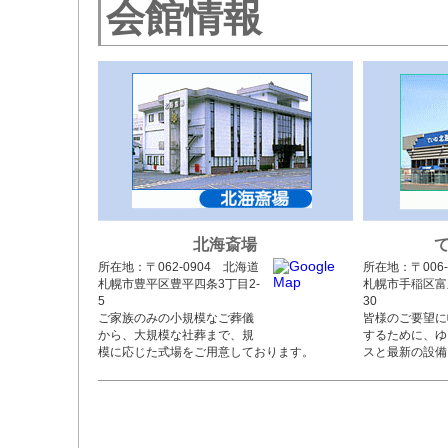
会館情報
北海斎場
所在地：〒062-0904 北海道
所在地：〒006-
札幌市豊平区豊平四条3丁目2-
札幌市手稲区富
5
30
ご家族のみの小規模なご葬儀
皆様のご要望に
から、大規模な社葬まで、規
するために、ゆ
模に応じた式場をご用意しております。
スと最新の設備