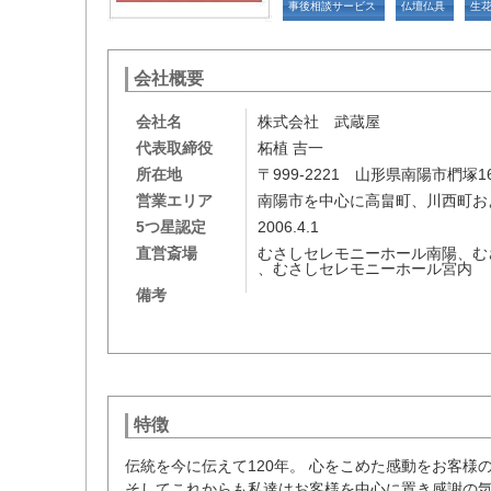
事後相談サービス
仏壇仏具
生
会社概要
会社名
株式会社 武蔵屋
代表取締役
柘植 吉一
所在地
〒999-2221 山形県南陽市椚塚16
営業エリア
南陽市を中心に高畠町、川西町お
5つ星認定
2006.4.1
直営斎場
むさしセレモニーホール南陽、む
、むさしセレモニーホール宮内
備考
特徴
伝統を今に伝えて120年。 心をこめた感動をお客様
そしてこれからも私達はお客様を中心に置き感謝の気