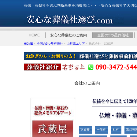
葬儀・葬祭社を選ぶ判断基準を消費者に・・・安心な葬儀社で大切
HOME
安心な葬儀社のご案内
全国の5つ星葬儀社
HOME
<
全国の5つ星葬儀社
<
山形県エリア
< 株式会社 武蔵屋
会社のご案内
家族葬
一般葬
社葬
遺品整