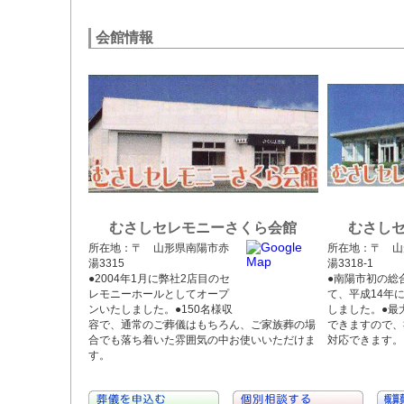
会館情報
むさしセレモニーさくら会館
むさし
所在地：〒 山形県南陽市赤
所在地：〒 山
湯3315
湯3318-1
●2004年1月に弊社2店目のセ
●南陽市初の総
レモニーホールとしてオープ
て、平成14年
ンいたしました。●150名様収
しました。●最大
容で、通常のご葬儀はもちろん、ご家族葬の場
できますので、
合でも落ち着いた雰囲気の中お使いいただけま
対応できます。
す。